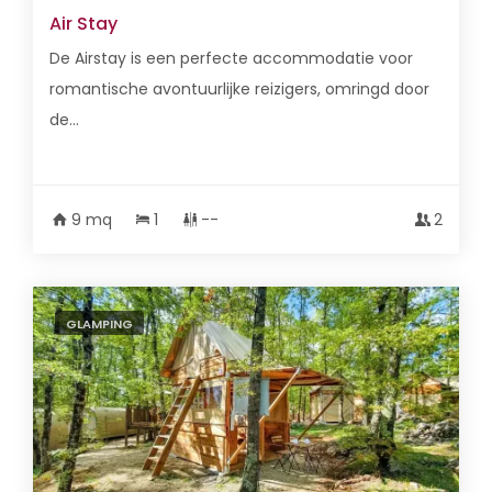
Air Stay
De Airstay is een perfecte accommodatie voor
romantische avontuurlijke reizigers, omringd door
de...
9 mq
1
--
2
GLAMPING