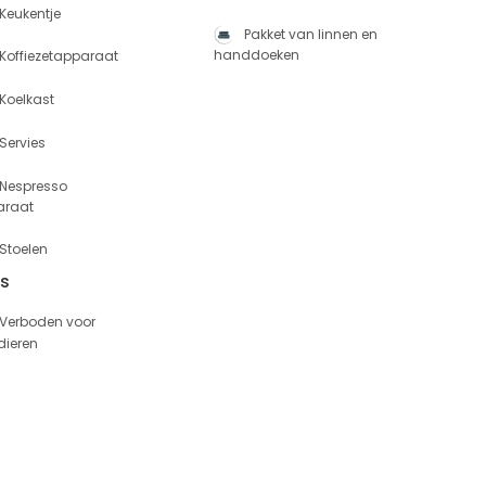
Keukentje
Pakket van linnen en
handdoeken
Koffiezetapparaat
Koelkast
Servies
Nespresso
araat
Stoelen
es
Verboden voor
dieren