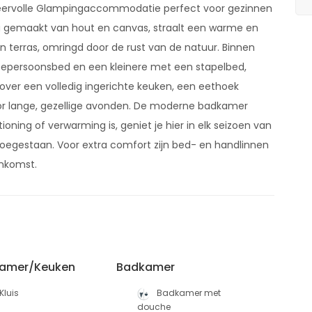
feervolle Glampingaccommodatie perfect voor gezinnen
dig gemaakt van hout en canvas, straalt een warme en
en terras, omringd door de rust van de natuur. Binnen
eepersoonsbed en een kleinere met een stapelbed,
 over een volledig ingerichte keuken, een eethoek
oor lange, gezellige avonden. De moderne badkamer
oning of verwarming is, geniet je hier in elk seizoen van
 toegestaan. Voor extra comfort zijn bed- en handlinnen
ankomst.
amer/Keuken
Badkamer
Kluis
Badkamer met
douche