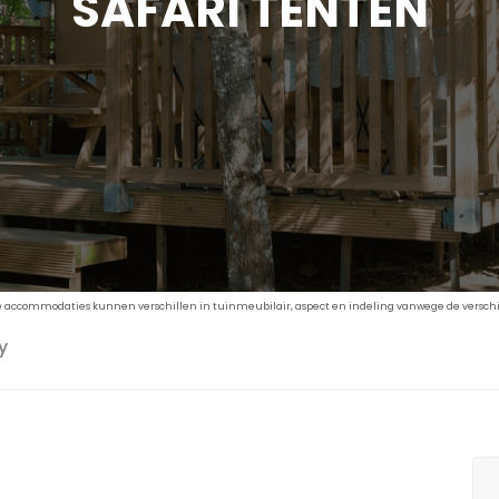
SAFARI TENTEN
De accommodaties kunnen verschillen in tuinmeubilair, aspect en indeling vanwege de verschil
y