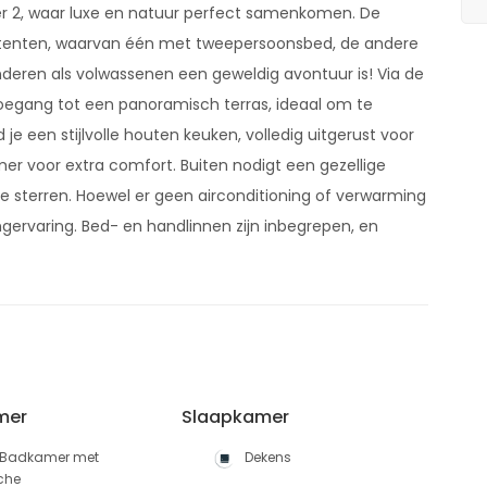
er 2, waar luxe en natuur perfect samenkomen. De
aptenten, waarvan één met tweepersoonsbed, de andere
deren als volwassenen een geweldig avontuur is! Via de
oegang tot een panoramisch terras, ideaal om te
je een stijlvolle houten keuken, volledig uitgerust voor
er voor extra comfort. Buiten nodigt een gezellige
e sterren. Hoewel er geen airconditioning of verwarming
ngervaring. Bed- en handlinnen zijn inbegrepen, en
mer
Slaapkamer
Badkamer met
Dekens
che