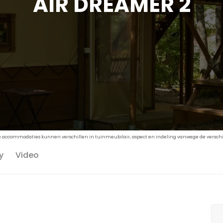
AIR DREAMER 2
De accommodaties kunnen verschillen in tuinmeubilair, aspect en indeling vanwege de verschil
y
Video