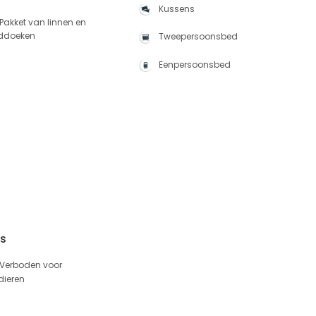
Kussens
Pakket van linnen en
ddoeken
Tweepersoonsbed
Eenpersoonsbed
es
Verboden voor
dieren